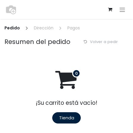
Ir al contenido
Pedido
Dirección
Pagos
Resumen del pedido
Volver a pedir
¡Su carrito está vacío!
Tienda