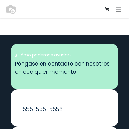
Ir al contenido
¿Cómo podemos ayudar?
Póngase en contacto con nosotros
en cualquier momento
Llámanos
+1 555-555-5556