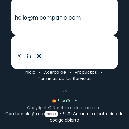
Envíenos un mensaje
hello@micompania.com
Síganos
Inicio
•
Acerca de
•
Productos
•
Términos de los Servicios
Español
Copyright © Nombre de la empresa
Con tecnología de
- El #1
Comercio electrónico de
código abierto