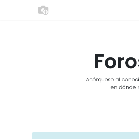
Ir al contenido
Consultoría
modulosgestion
Foro
Acérquese al conoci
en dónde 