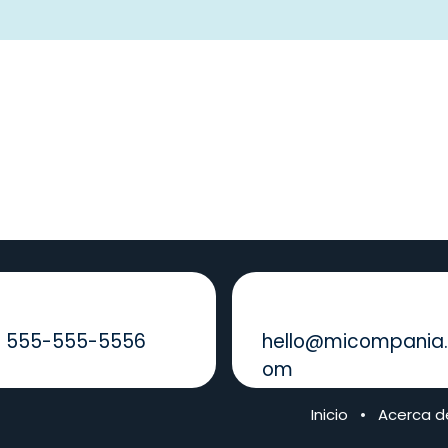
ámanos
Envíenos un mensaje
1 555-555-5556
hello@micompania
om
Inicio
•
Acerca d