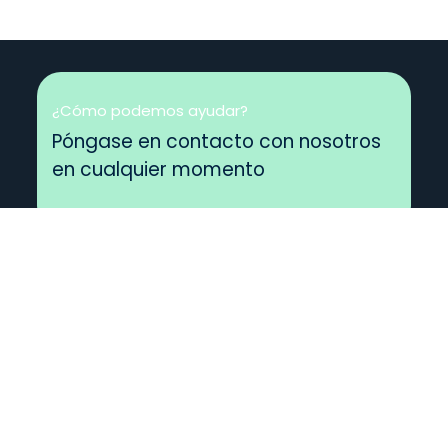
¿Cómo podemos ayudar?
Póngase en contacto con nosotros
en cualquier momento
Llámanos
+1 555-555-5556
Envíenos un mensaje
hello@micompania.com