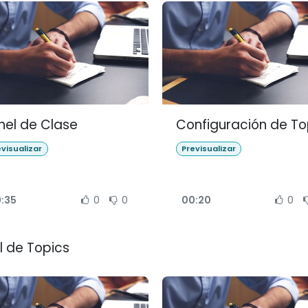
nel de Clase
Configuración de To
evisualizar
Previsualizar
:35
0
0
00:20
0
l de Topics