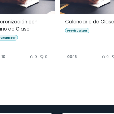
ncronización con
Calendario de Clas
ario de Clase
Previsualizar
radebook)
evisualizar
:10
0
0
00:15
0