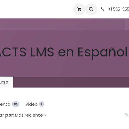
Equipo
Contacto
Tienda
Eventos
Trabajos
+1 555-55
ACTS LMS en Español
urso
ento
Video
12
1
ar por
: Más reciente