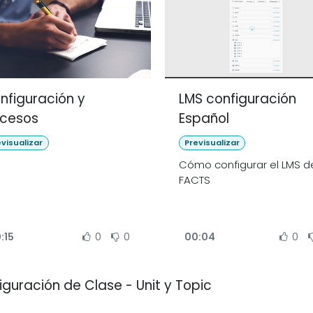
nfiguración y
LMS configuración
cesos
Español
evisualizar
Previsualizar
Cómo configurar el LMS d
FACTS
:15
0
0
00:04
0
iguración de Clase - Unit y Topic