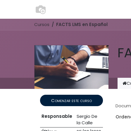
Ir al contenido
Consultoría
modulosgestion
Cursos
FACTS LMS en Español
F
C
Comenzar este curso
Docum
Responsable
Sergio De
Orden
la Calle