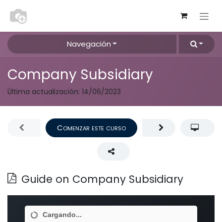
Ir al contenido
Navegación
Company Subsidiary
Última actualización:
14/06/2023
Comenzar este curso
Guide on Company Subsidiary