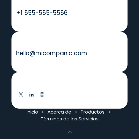
Llámanos
+1 555-555-5556
Envíenos un mensaje
hello@micompania.com
Síganos
Inicio
•
Acerca de
•
Productos
•
Términos de los Servicios