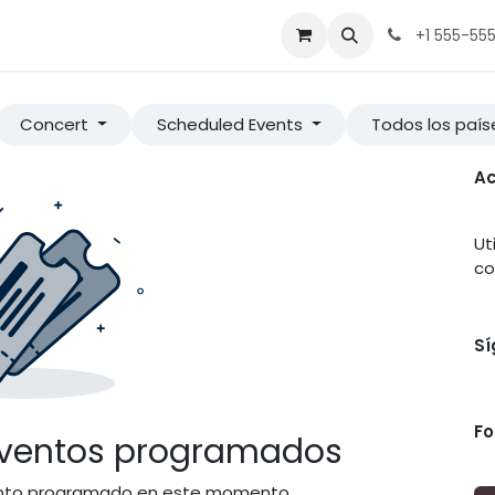
Equipo
Contacto
Tienda
Eventos
Trabajos
+1 555-55
Concert
Scheduled Events
Todos los paí
Ac
Ut
co
Sí
Fo
eventos programados
nto programado en este momento.