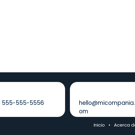
ámanos
Envíenos un mensaje
1 555-555-5556
hello@micompania
om
Inicio
•
Acerca d