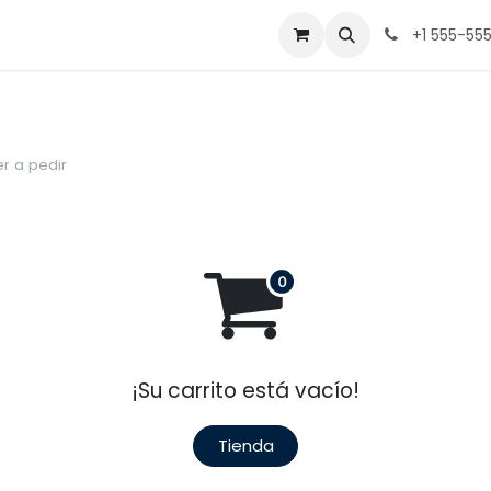
Equipo
Contacto
Tienda
Eventos
Trabajos
+1 555-55
er a pedir
¡Su carrito está vacío!
Tienda