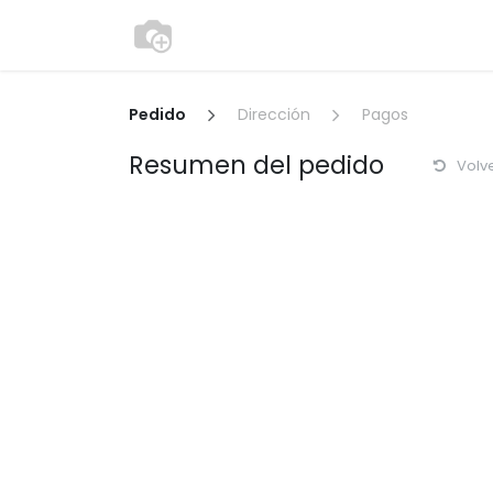
Ir al contenido
Consultoría
modulosgestion
Pedido
Dirección
Pagos
Resumen del pedido
Volv