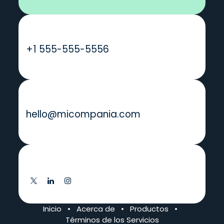
Llámanos
+1 555-555-5556
Envíenos un mensaje
hello@micompania.com
Síganos
Inicio
•
Acerca de
•
Productos
•
Términos de los Servicios