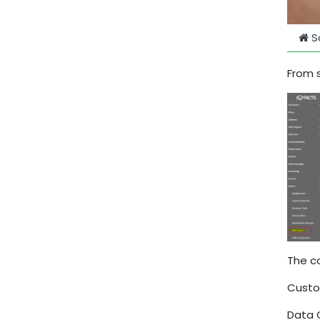
S
From 
The c
Custo
Data 