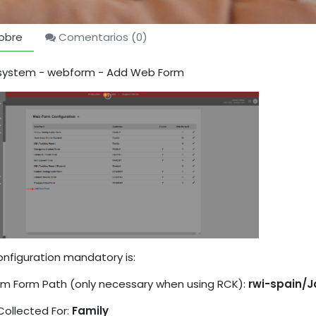
obre
Comentarios (
0
)
system - webform - Add Web Form
onfiguration mandatory is:
m Form Path (only necessary when using RCK):
rwi-spain/
Collected For:
Family