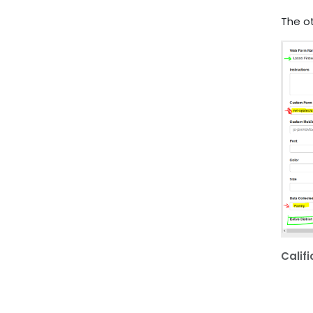
The ot
Calif