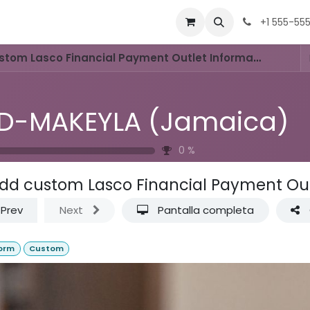
Equipo
Contacto
Tienda
Eventos
Trabajos
+1 555-55
tom Lasco Financial Payment Outlet Information
D-MAKEYLA (Jamaica)
0
%
dd custom Lasco Financial Payment Out
Prev
Next
Pantalla completa
orm
Custom