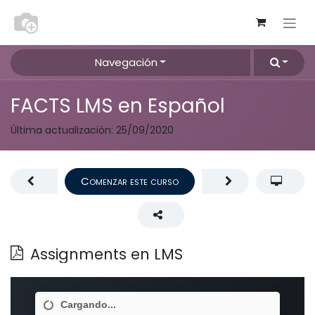
Ir al contenido
Navegación
FACTS LMS en Español
Última actualización:
25/09/2020
Comenzar este curso
Assignments en LMS