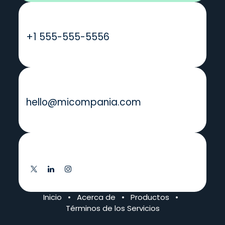
Llámanos
+1 555-555-5556
Envíenos un mensaje
hello@micompania.com
Síganos
Inicio
•
Acerca de
•
Productos
•
Términos de los Servicios