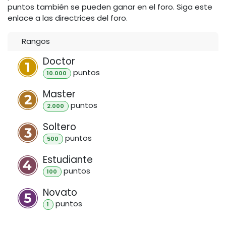
puntos también se pueden ganar en el foro. Siga este
enlace a las directrices del foro.
Rangos
Doctor
punto
s
10.000
Master
punto
s
2.000
Soltero
punto
s
500
Estudiante
punto
s
100
Novato
punto
s
1