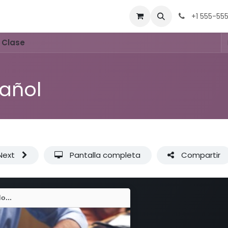
Equipo
Contacto
Tienda
Eventos
Trabajos
+1 555-55
 Clase
añol
Next
Pantalla completa
Compartir