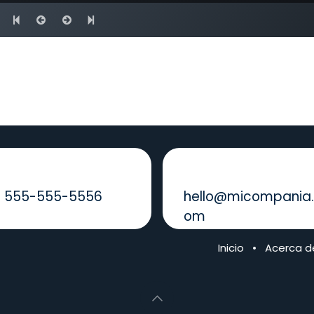
ámanos
Envíenos un mensaje
1 555-555-5556
hello@micompania
om
Inicio
•
Acerca d